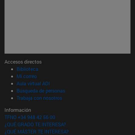
Accesos directos
(abre en nueva ventana)
Biblioteca
(abre en nueva ventana)
Mi correo
(abre en nueva ventana)
Aula virtual ADI
(abre en nueva ventana)
Búsqueda de personas
(abre en nueva ventana)
Trabaja con nosotros
Información
TFNO +34 948 42 56 00
¿QUÉ GRADO TE INTERESA?
¿QUÉ MÁSTER TE INTERESA?