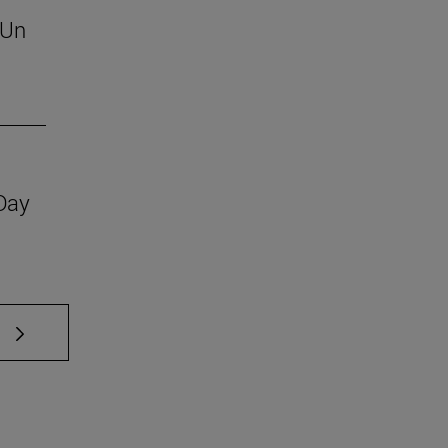
 Un
 Day
e TAB para desplazarse.