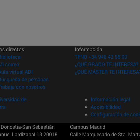
os directos
Información
(abre en nueva ventana)
Biblioteca
TFNO +34 948 42 56 00
(abre en nueva ventana)
Mi correo
¿QUÉ GRADO TE INTERESA?
(abre en nueva ventana)
Aula virtual ADI
¿QUÉ MÁSTER TE INTERESA
(abre en nueva ventana)
Búsqueda de personas
(abre en nueva ventana)
Trabaja con nosotros
versidad de
Información legal
rra
Accesibilidad
Configuración de coo
Donostia-San Sebastián
Campus Madrid
anuel Lardizabal 13 20018
Calle Marquesado de Sta. Marta