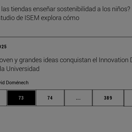
las tiendas enseñar sostenibilidad a los niños?
tudio de ISEM explora cómo
2025
joven y grandes ideas conquistan el Innovation
la Universidad
vid Doménech
edias Use TAB para desplazarse.
ina
Página
Página
Páginas intermedias Us
Página
73
74
...
389