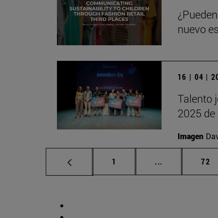
¿Pueden 
nuevo es
16 | 04 | 
Talento 
2025 de 
Imagen
Da
Página
Páginas interm
Pág
1
...
72