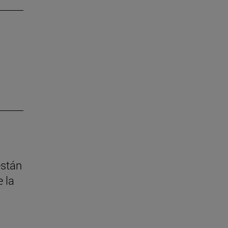
están
 la