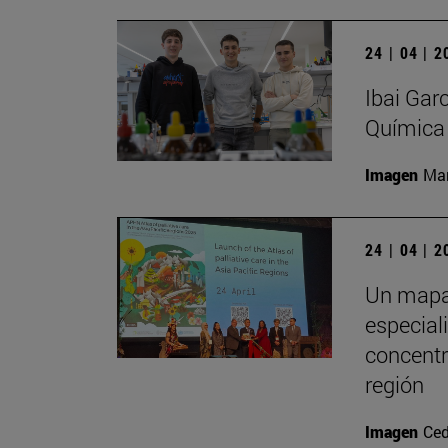
24 | 04 | 
Ibai Gar
Química
Imagen
Man
24 | 04 | 
Un mapa 
especial
concentr
región
Imagen
Ced