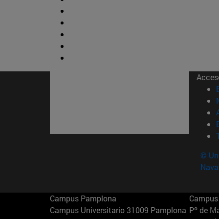
Acces
© Uni
Nava
Campus Pamplona
Campus 
Campus Universitario 31009 Pamplona
Pº de M