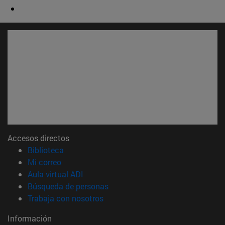
Accesos directos
(abre en nueva ventana)
Biblioteca
(abre en nueva ventana)
Mi correo
(abre en nueva ventana)
Aula virtual ADI
(abre en nueva ventana)
Búsqueda de personas
(abre en nueva ventana)
Trabaja con nosotros
Información