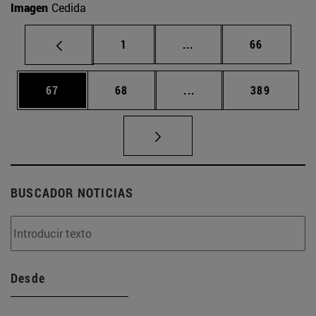
Imagen
Cedida
Página
Páginas intermedias Us
Página
1
...
66
Página
Página
Páginas intermedias U
Página
67
68
...
389
BUSCADOR NOTICIAS
Desde