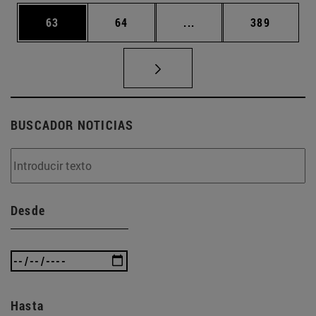
Página
Página
Páginas intermedias U
Página
63
64
...
389
BUSCADOR NOTICIAS
Desde
Hasta