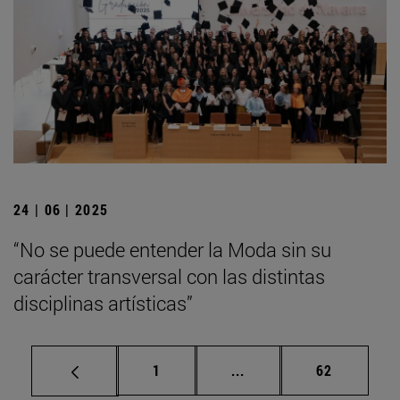
24 | 06 | 2025
“No se puede entender la Moda sin su
carácter transversal con las distintas
disciplinas artísticas”
Página
Páginas intermedias Us
Página
1
...
62