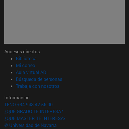
Accesos directos
(abre en nueva ventana)
Biblioteca
(abre en nueva ventana)
Mi correo
(abre en nueva ventana)
Aula virtual ADI
(abre en nueva ventana)
Búsqueda de personas
(abre en nueva ventana)
Trabaja con nosotros
Información
TFNO +34 948 42 56 00
¿QUÉ GRADO TE INTERESA?
¿QUÉ MÁSTER TE INTERESA?
© Universidad de Navarra