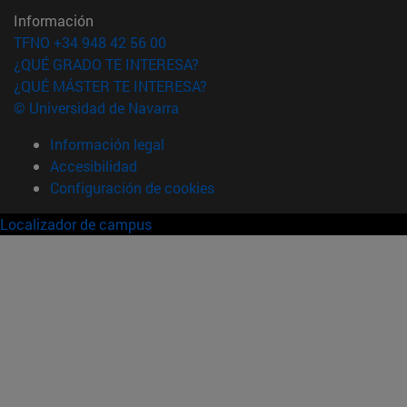
Información
TFNO +34 948 42 56 00
¿QUÉ GRADO TE INTERESA?
¿QUÉ MÁSTER TE INTERESA?
© Universidad de Navarra
Información legal
Accesibilidad
Configuración de cookies
Localizador de campus