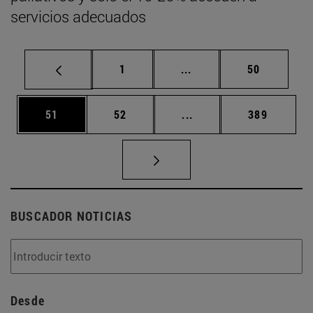
servicios adecuados
Página
Páginas intermedias Us
Página
1
...
50
Página
Página
Páginas intermedias U
Página
51
52
...
389
BUSCADOR NOTICIAS
Desde