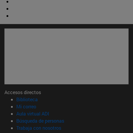
Accesos directos
(abre en nueva ventana)
Biblioteca
(abre en nueva ventana)
Mi correo
(abre en nueva ventana)
Aula virtual ADI
(abre en nueva ventana)
Búsqueda de personas
(abre en nueva ventana)
Trabaja con nosotros