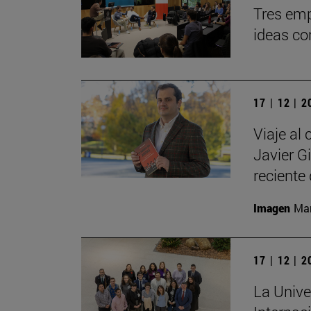
Tres emp
ideas co
17 | 12 | 
Viaje al 
Javier G
reciente 
Imagen
Man
17 | 12 | 
La Unive