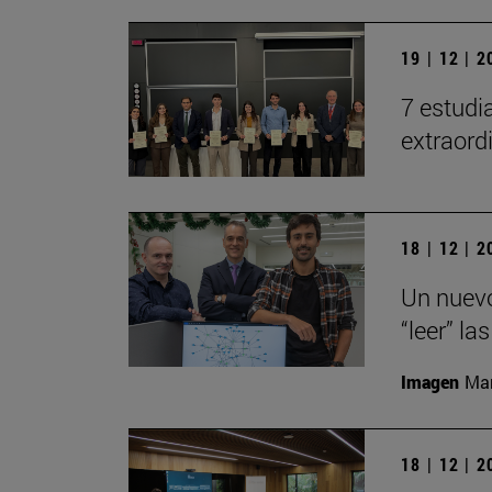
19 | 12 | 
7 estudi
extraord
18 | 12 | 
Un nuevo
“leer” la
Imagen
Man
18 | 12 | 