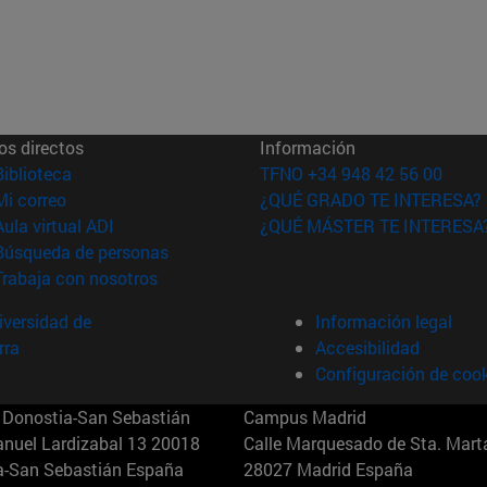
os directos
Información
(abre en nueva ventana)
Biblioteca
TFNO +34 948 42 56 00
(abre en nueva ventana)
Mi correo
¿QUÉ GRADO TE INTERESA?
(abre en nueva ventana)
Aula virtual ADI
¿QUÉ MÁSTER TE INTERESA
(abre en nueva ventana)
Búsqueda de personas
(abre en nueva ventana)
Trabaja con nosotros
versidad de
Información legal
rra
Accesibilidad
Configuración de coo
Donostia-San Sebastián
Campus Madrid
anuel Lardizabal 13 20018
Calle Marquesado de Sta. Marta
a-San Sebastián España
28027 Madrid España