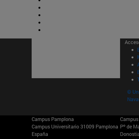
Acces
© Uni
Nava
Campus Pamplona
Campus 
Campus Universitario 31009 Pamplona
Pº de M
España
Donosti