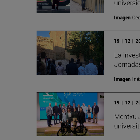
universi
Imagen
Ced
19 | 12 | 
La inves
Jornadas
Imagen
Iné
19 | 12 | 
Mentxu J
universit