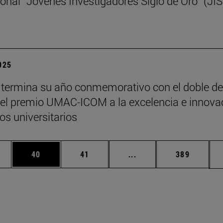
ional “Jóvenes Investigadores Siglo de Oro” (JI
2025
termina su año conmemorativo con el doble de
y el premio UMAC-ICOM a la excelencia e innova
s universitarios
edias Use TAB para desplazarse.
ina
Página
Página
Páginas intermedias Us
Página
40
41
...
389