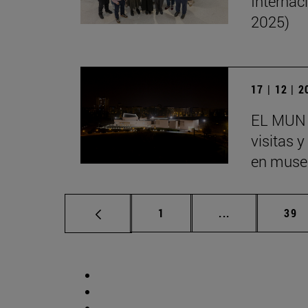
Internac
2025)
17 | 12 | 
EL MUN 
visitas 
en museo
Página
Páginas interm
Pág
1
...
39