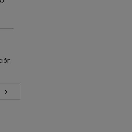
SO
ción
e TAB para desplazarse.