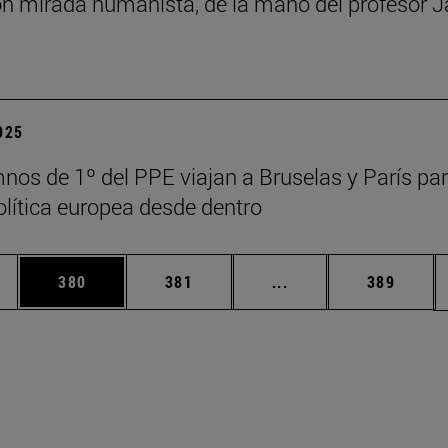
n mirada humanista, de la mano del profesor J
2025
nos de 1º del PPE viajan a Bruselas y París pa
política europea desde dentro
ias Use TAB para desplazarse.
a
Página
Página
Páginas intermedias 
Página
380
381
...
389