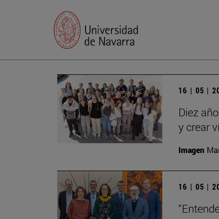
16 | 05 | 
Diez año
y crear 
Imagen
Man
16 | 05 | 
“Entende