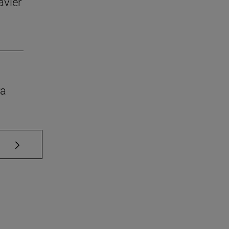
avier
ra
Use TAB para desplazarse.