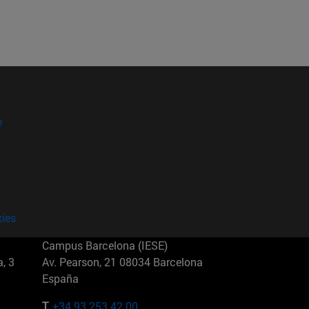
?
kies
Campus Barcelona (IESE)
, 3
Av. Pearson, 21 08034 Barcelona
España
T.
+34 93 253 42 00