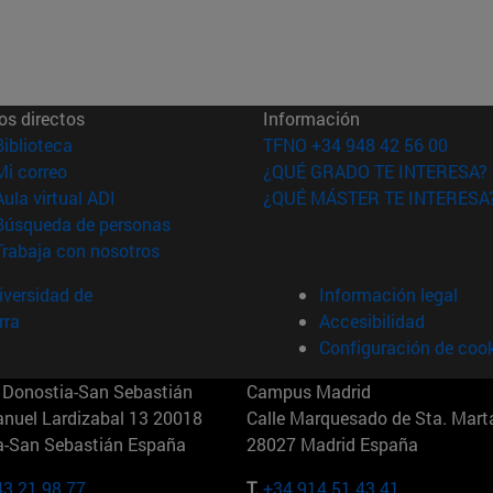
os directos
Información
(abre en nueva ventana)
Biblioteca
TFNO +34 948 42 56 00
(abre en nueva ventana)
Mi correo
¿QUÉ GRADO TE INTERESA?
(abre en nueva ventana)
Aula virtual ADI
¿QUÉ MÁSTER TE INTERESA
(abre en nueva ventana)
Búsqueda de personas
(abre en nueva ventana)
Trabaja con nosotros
versidad de
Información legal
rra
Accesibilidad
Configuración de coo
Donostia-San Sebastián
Campus Madrid
anuel Lardizabal 13 20018
Calle Marquesado de Sta. Marta
a-San Sebastián España
28027 Madrid España
43 21 98 77
T.
+34 914 51 43 41