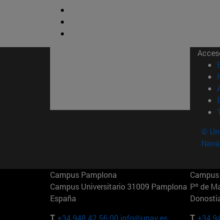
Acces
© Uni
Nava
Campus Pamplona
Campus 
Campus Universitario 31009 Pamplona
Pº de M
España
Donosti
T.
+34 948 42 56 00
info@unav.es
T.
+34 9