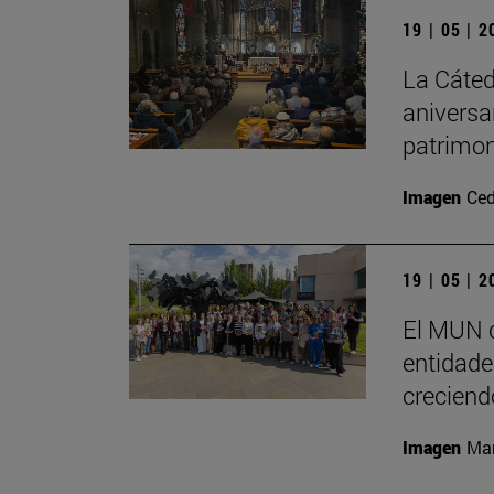
19 | 05 | 
La Cáted
aniversa
patrimon
Imagen
Ced
19 | 05 | 
El MUN c
entidades
creciend
Imagen
Man