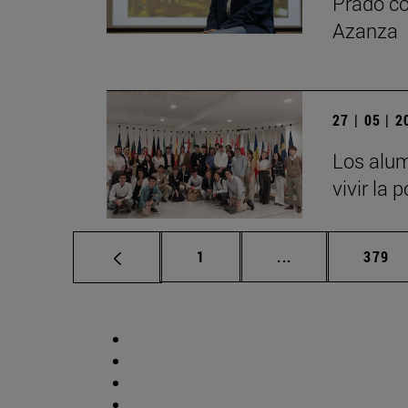
Prado co
Azanza
27 | 05 | 
Los alum
vivir la 
Página
Páginas intermed
Págin
1
...
379