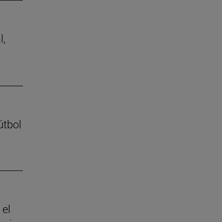
l,
útbol
 el