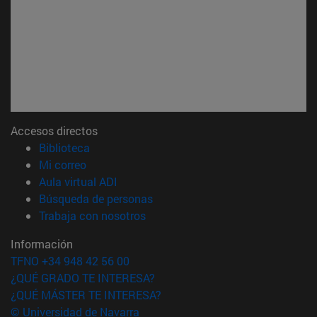
Accesos directos
(abre en nueva ventana)
Biblioteca
(abre en nueva ventana)
Mi correo
(abre en nueva ventana)
Aula virtual ADI
(abre en nueva ventana)
Búsqueda de personas
(abre en nueva ventana)
Trabaja con nosotros
Información
TFNO +34 948 42 56 00
¿QUÉ GRADO TE INTERESA?
¿QUÉ MÁSTER TE INTERESA?
© Universidad de Navarra