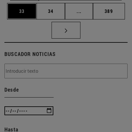
Página
Página
Páginas intermedias U
Página
33
34
...
389
BUSCADOR NOTICIAS
Desde
Hasta