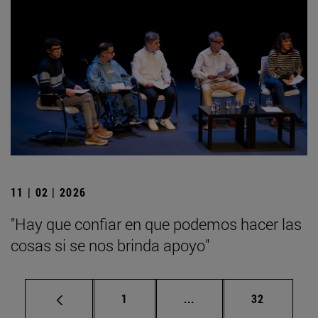
11 | 02 | 2026
"Hay que confiar en que podemos hacer las
cosas si se nos brinda apoyo"
Página
Páginas intermedias Us
Página
1
...
32