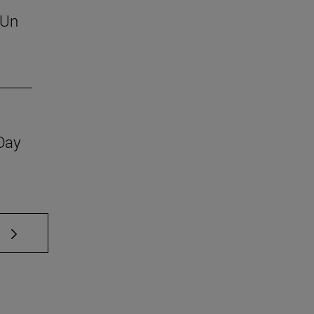
 Un
 Day
e TAB para desplazarse.