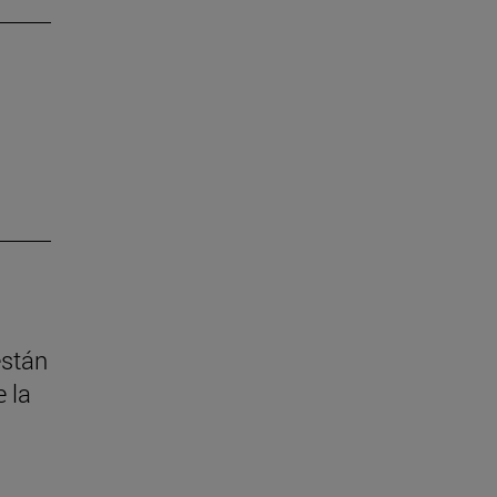
están
 la