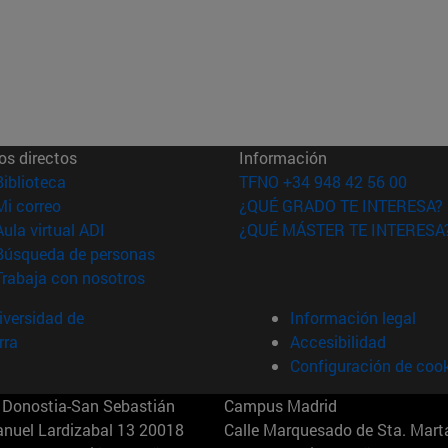
os directos
Información
(abre en nueva ventana)
Biblioteca
TFNO +34 948 42 56 00
(abre en nueva ventana)
Mi correo
¿QUÉ GRADO TE INTERESA?
(abre en nueva ventana)
Aula virtual ADI
¿QUÉ MÁSTER TE INTERESA
(abre en nueva ventana)
Búsqueda de personas
(abre en nueva ventana)
Trabaja con nosotros
versidad de
Información legal
rra
Accesibilidad
Configuración de coo
Donostia-San Sebastián
Campus Madrid
anuel Lardizabal 13 20018
Calle Marquesado de Sta. Marta