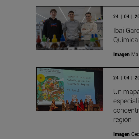
24 | 04 | 
Ibai Gar
Química
Imagen
Man
24 | 04 | 
Un mapa 
especial
concentr
región
Imagen
Ced