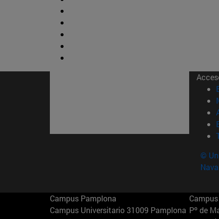
Acces
© Uni
Nava
Campus Pamplona
Campus 
Campus Universitario 31009 Pamplona
Pº de M