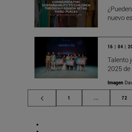
¿Pueden 
nuevo es
16 | 04 | 
Talento 
2025 de 
Imagen
Da
Página
Páginas interm
Pág
1
...
72