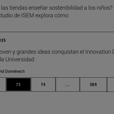
las tiendas enseñar sostenibilidad a los niños?
tudio de ISEM explora cómo
2025
joven y grandes ideas conquistan el Innovation
la Universidad
vid Doménech
edias Use TAB para desplazarse.
ina
Página
Página
Páginas intermedias Us
Página
73
74
...
389