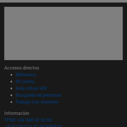
Accesos directos
(abre en nueva ventana)
Biblioteca
(abre en nueva ventana)
Mi correo
(abre en nueva ventana)
Aula virtual ADI
(abre en nueva ventana)
Búsqueda de personas
(abre en nueva ventana)
Trabaja con nosotros
Información
TFNO +34 948 42 56 00
¿QUÉ GRADO TE INTERESA?