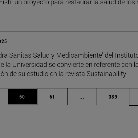
ish: un proyecto para restaurar la salud de los 
2025
dra Sanitas Salud y Medioambiente' del Institut
 la Universidad se convierte en referente con l
ón de su estudio en la revista Sustainability
edias Use TAB para desplazarse.
ina
Página
Página
Páginas intermedias Us
Página
60
61
...
389