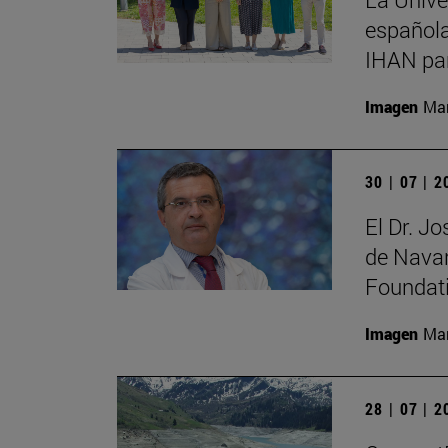
española
IHAN par
Imagen
Man
30 | 07 | 
El Dr. J
de Navar
Foundat
Imagen
Man
28 | 07 | 