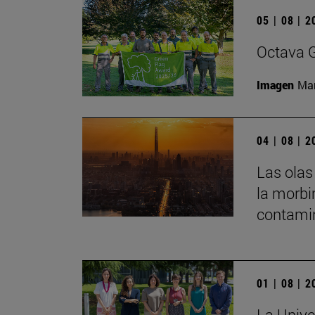
05 | 08 | 
Octava G
Imagen
Man
04 | 08 | 
Las olas
la morbi
contamin
01 | 08 | 
La Unive