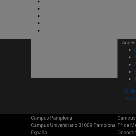
Acces
© Uni
Nava
Campus Pamplona
Campus 
Campus Universitario 31009 Pamplona
Pº de M
España
Donosti