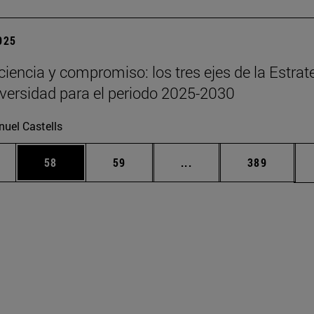
2025
 ciencia y compromiso: los tres ejes de la Estrat
iversidad para el periodo 2025-2030
uel Castells
edias Use TAB para desplazarse.
ina
Página
Página
Páginas intermedias Us
Página
58
59
...
389