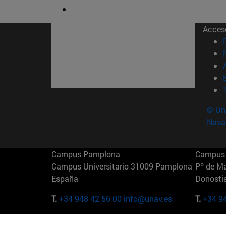
Acces
© Uni
Nava
Campus Pamplona
Campus 
Campus Universitario 31009 Pamplona
Pº de M
España
Donosti
T.
+34 948 42 56 00
info@unav.es
T.
+34 9
Campus Madrid (IESE)
Campus 