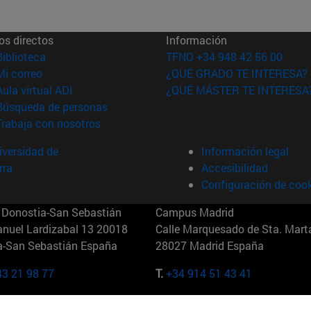
os directos
Información
(abre en nueva ventana)
Biblioteca
TFNO +34 948 42 56 00
(abre en nueva ventana)
Mi correo
¿QUÉ GRADO TE INTERESA?
(abre en nueva ventana)
Aula virtual ADI
¿QUÉ MÁSTER TE INTERESA
(abre en nueva ventana)
Búsqueda de personas
(abre en nueva ventana)
Trabaja con nosotros
versidad de
Información legal
rra
Accesibilidad
Configuración de coo
Donostia-San Sebastián
Campus Madrid
anuel Lardizabal 13 20018
Calle Marquesado de Sta. Marta
a-San Sebastián España
28027 Madrid España
43 21 98 77
T.
+34 914 51 43 41
Nueva York (IESE)
Campus Munich (IESE)