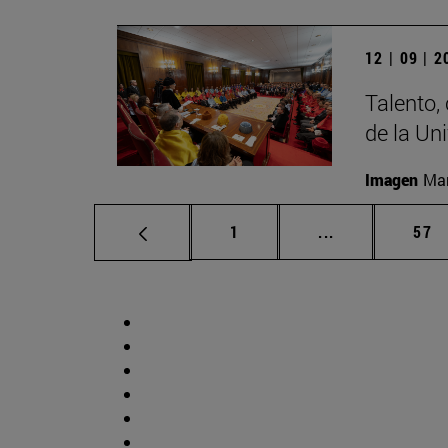
12 | 09 | 
Talento,
de la Un
Imagen
Man
Página
Páginas interm
Pág
1
...
57