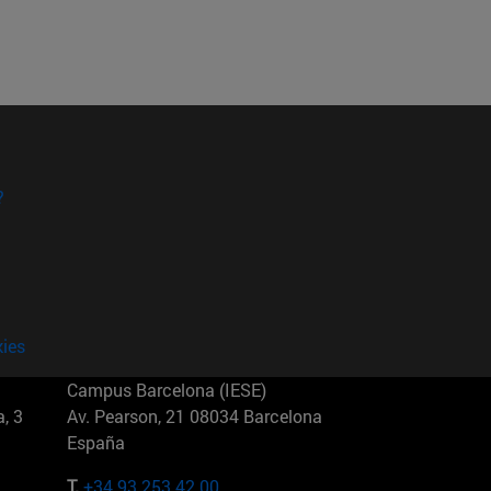
?
kies
Campus Barcelona (IESE)
, 3
Av. Pearson, 21 08034 Barcelona
España
T.
+34 93 253 42 00