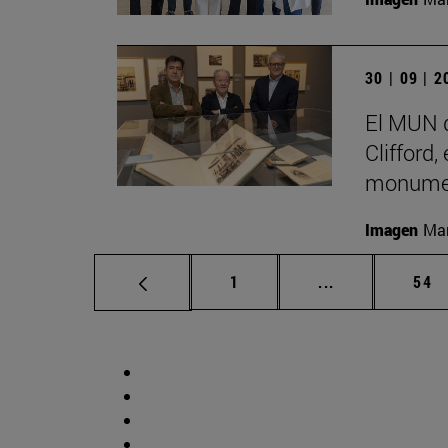
30 | 09 | 
El MUN d
Clifford,
monumen
Imagen
Man
Página
Páginas interm
Pág
1
...
54