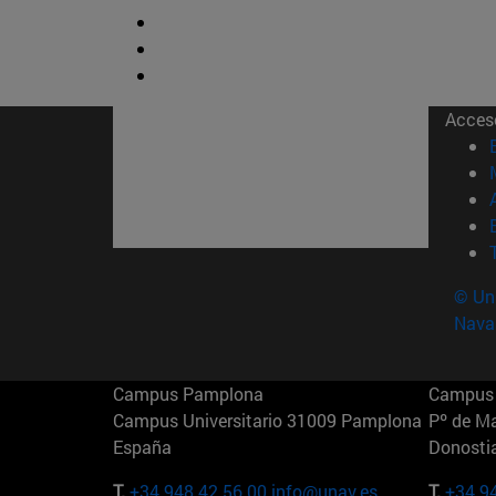
Acces
© Uni
Nava
Campus Pamplona
Campus 
Campus Universitario 31009 Pamplona
Pº de M
España
Donosti
T.
+34 948 42 56 00
info@unav.es
T.
+34 9