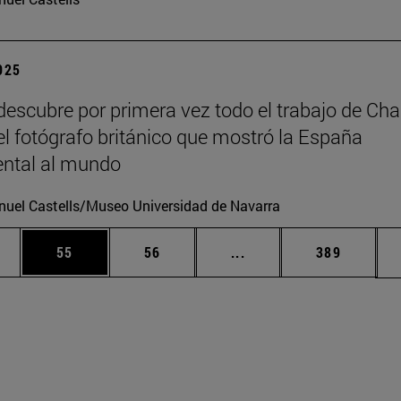
2025
escubre por primera vez todo el trabajo de Cha
 el fotógrafo británico que mostró la España
tal al mundo
uel Castells/Museo Universidad de Navarra
edias Use TAB para desplazarse.
ina
Página
Página
Páginas intermedias Us
Página
55
56
...
389