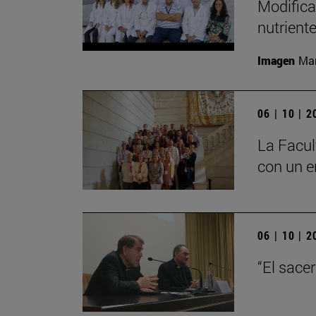
Modifica
nutrient
Imagen
Man
06 | 10 | 
La Facul
con un e
06 | 10 | 
“El sace