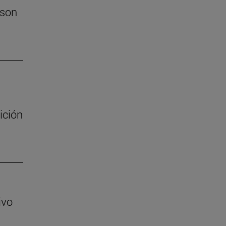
 son
ición
ivo