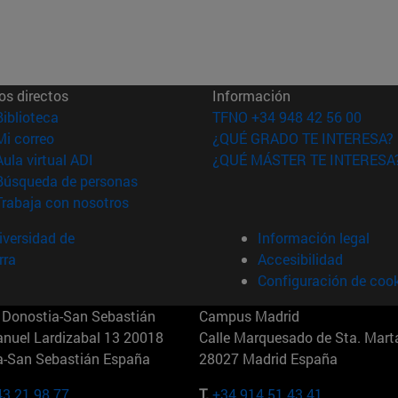
os directos
Información
(abre en nueva ventana)
Biblioteca
TFNO +34 948 42 56 00
(abre en nueva ventana)
Mi correo
¿QUÉ GRADO TE INTERESA?
(abre en nueva ventana)
Aula virtual ADI
¿QUÉ MÁSTER TE INTERESA
(abre en nueva ventana)
Búsqueda de personas
(abre en nueva ventana)
Trabaja con nosotros
versidad de
Información legal
rra
Accesibilidad
Configuración de coo
Donostia-San Sebastián
Campus Madrid
anuel Lardizabal 13 20018
Calle Marquesado de Sta. Marta
a-San Sebastián España
28027 Madrid España
43 21 98 77
T.
+34 914 51 43 41