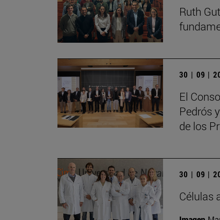
Ruth Guti
fundamen
30 | 09 | 
El Conso
Pedrós y
de los 
30 | 09 | 
Células 
Imagen
Man