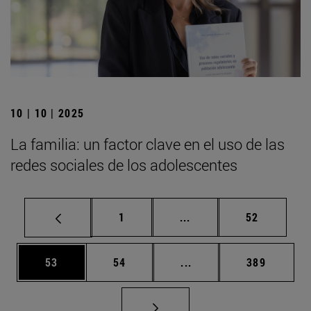
10 | 10 | 2025
La familia: un factor clave en el uso de las
redes sociales de los adolescentes
Página
Páginas intermedias Us
Página
1
...
52
Página
Página
Páginas intermedias U
Página
53
54
...
389