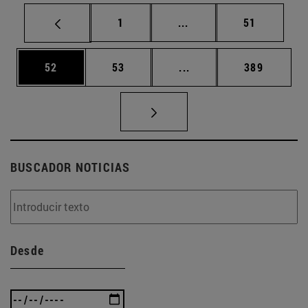
Página
Páginas intermedias Us
Página
1
...
51
Página
Página
Páginas intermedias U
Página
52
53
...
389
BUSCADOR NOTICIAS
Desde