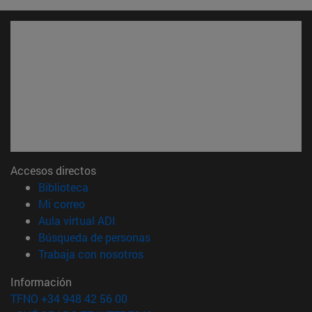
Accesos directos
(abre en nueva ventana)
Biblioteca
(abre en nueva ventana)
Mi correo
(abre en nueva ventana)
Aula virtual ADI
(abre en nueva ventana)
Búsqueda de personas
(abre en nueva ventana)
Trabaja con nosotros
Información
TFNO +34 948 42 56 00