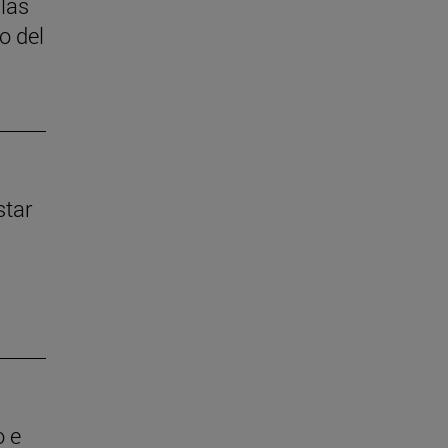
 las
o del
star
o e