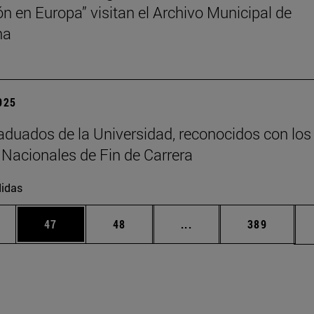
ión en Europa” visitan el Archivo Municipal de
na
2025
aduados de la Universidad, reconocidos con los
Nacionales de Fin de Carrera
idas
edias Use TAB para desplazarse.
ina
Página
Página
Páginas intermedias Us
Página
47
48
...
389