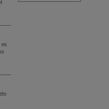
l
 es
os
elo