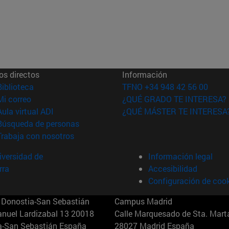
os directos
Información
(abre en nueva ventana)
Biblioteca
TFNO +34 948 42 56 00
(abre en nueva ventana)
Mi correo
¿QUÉ GRADO TE INTERESA?
(abre en nueva ventana)
Aula virtual ADI
¿QUÉ MÁSTER TE INTERESA
(abre en nueva ventana)
Búsqueda de personas
(abre en nueva ventana)
Trabaja con nosotros
versidad de
Información legal
rra
Accesibilidad
Configuración de coo
Donostia-San Sebastián
Campus Madrid
anuel Lardizabal 13 20018
Calle Marquesado de Sta. Marta
a-San Sebastián España
28027 Madrid España