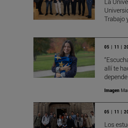
La Unive
Universi
Trabajo 
05 | 11 | 
“Escucha
allí te 
depende 
Imagen
Man
05 | 11 | 
Los estu