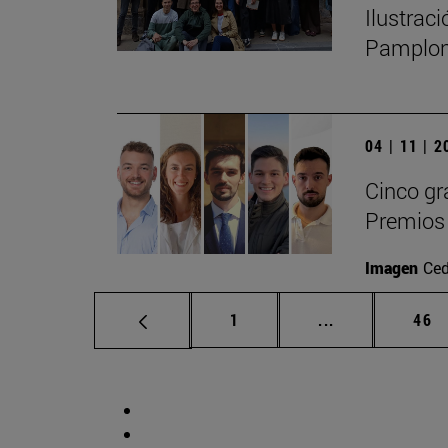
Ilustrac
Pamplo
04 | 11 | 
Cinco gr
Premios 
Imagen
Ced
Página
Páginas interm
Pág
1
...
46