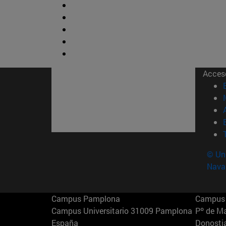
Acces
© Uni
Nava
Campus Pamplona
Campus 
Campus Universitario 31009 Pamplona
Pº de M
España
Donosti