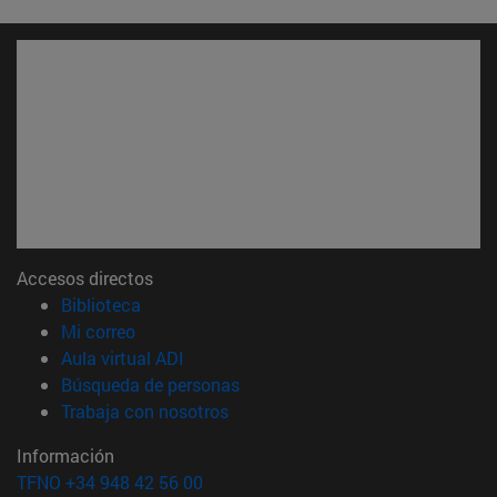
Accesos directos
(abre en nueva ventana)
Biblioteca
(abre en nueva ventana)
Mi correo
(abre en nueva ventana)
Aula virtual ADI
(abre en nueva ventana)
Búsqueda de personas
(abre en nueva ventana)
Trabaja con nosotros
Información
TFNO +34 948 42 56 00