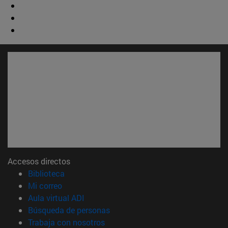
Accesos directos
(abre en nueva ventana)
Biblioteca
(abre en nueva ventana)
Mi correo
(abre en nueva ventana)
Aula virtual ADI
(abre en nueva ventana)
Búsqueda de personas
(abre en nueva ventana)
Trabaja con nosotros