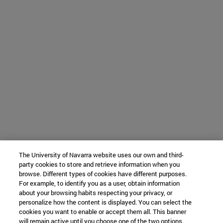
The University of Navarra website uses our own and third-
party cookies to store and retrieve information when you
browse. Different types of cookies have different purposes.
For example, to identify you as a user, obtain information
about your browsing habits respecting your privacy, or
personalize how the content is displayed. You can select the
cookies you want to enable or accept them all. This banner
will remain active until you choose one of the two options.