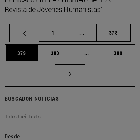
Revista de Jóvenes Humanistas”
Página
Páginas intermedias Us
Página
1
...
378
Página
Página
Páginas intermedias 
Página
379
380
...
389
BUSCADOR NOTICIAS
Desde