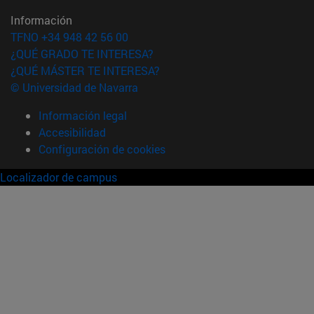
Información
TFNO +34 948 42 56 00
¿QUÉ GRADO TE INTERESA?
¿QUÉ MÁSTER TE INTERESA?
© Universidad de Navarra
Información legal
Accesibilidad
Configuración de cookies
Localizador de campus