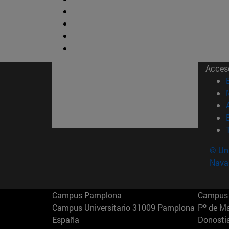
Acces
© Uni
Nava
Campus Pamplona
Campus 
Campus Universitario 31009 Pamplona
Pº de M
España
Donosti