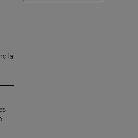
mo la
es
o