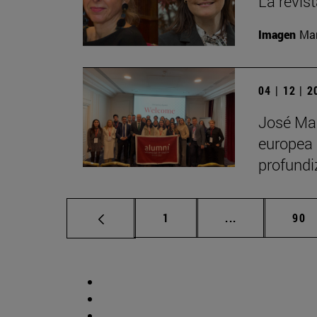
La revis
Imagen
Man
04 | 12 | 
José Man
europea 
profundi
Página
Páginas interm
Pág
1
...
90