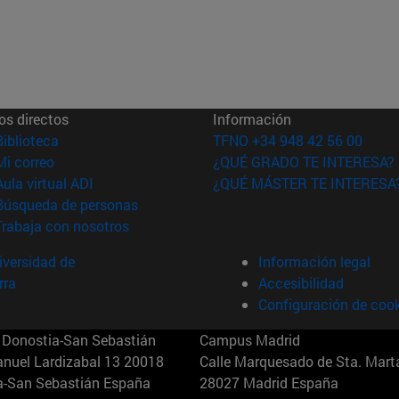
os directos
Información
(abre en nueva ventana)
Biblioteca
TFNO +34 948 42 56 00
(abre en nueva ventana)
Mi correo
¿QUÉ GRADO TE INTERESA?
(abre en nueva ventana)
Aula virtual ADI
¿QUÉ MÁSTER TE INTERESA
(abre en nueva ventana)
Búsqueda de personas
(abre en nueva ventana)
Trabaja con nosotros
versidad de
Información legal
rra
Accesibilidad
Configuración de coo
Donostia-San Sebastián
Campus Madrid
anuel Lardizabal 13 20018
Calle Marquesado de Sta. Marta
a-San Sebastián España
28027 Madrid España