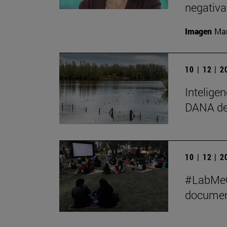
negativa
Imagen
Man
10 | 12 | 
Inteligen
DANA de
10 | 12 | 
#LabMeCr
document