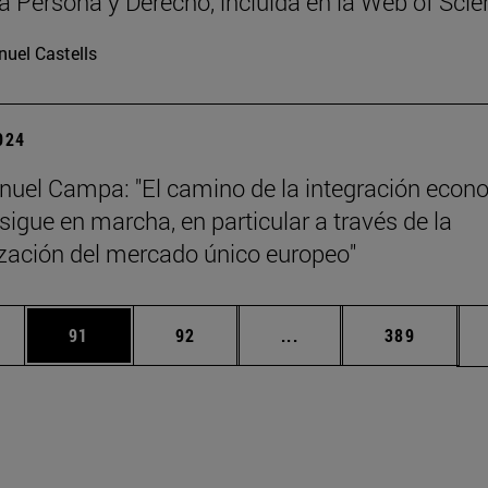
ta Persona y Derecho, incluida en la Web of Sci
uel Castells
2024
uel Campa: "El camino de la integración econ
sigue en marcha, en particular a través de la
zación del mercado único europeo"
edias Use TAB para desplazarse.
ina
Página
Página
Páginas intermedias Us
Página
91
92
...
389