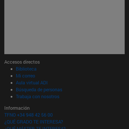
Accesos directos
(abre en nueva ventana)
Biblioteca
(abre en nueva ventana)
Mi correo
(abre en nueva ventana)
Aula virtual ADI
(abre en nueva ventana)
Búsqueda de personas
(abre en nueva ventana)
Trabaja con nosotros
Información
TFNO +34 948 42 56 00
¿QUÉ GRADO TE INTERESA?
¿QUÉ MÁSTER TE INTERESA?