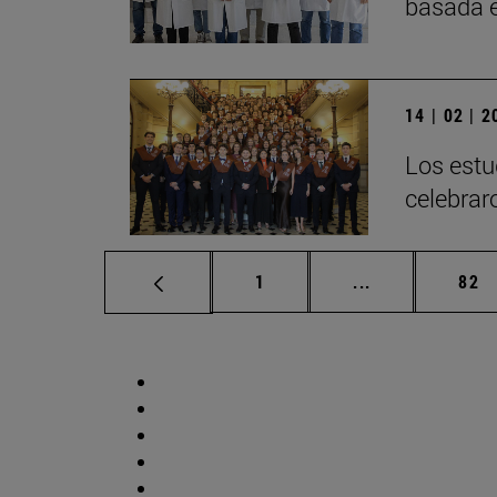
basada 
14 | 02 | 
Los estu
celebrar
Página
Páginas interm
Pág
1
...
82