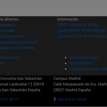
os directos
Información
(abre en nueva ventana)
Biblioteca
TFNO +34 948 42 56 00
(abre en nueva ventana)
Mi correo
¿QUÉ GRADO TE INTERESA?
(abre en nueva ventana)
Aula virtual ADI
¿QUÉ MÁSTER TE INTERESA
(abre en nueva ventana)
Búsqueda de personas
(abre en nueva ventana)
Trabaja con nosotros
versidad de
Información legal
rra
Accesibilidad
Configuración de coo
Donostia-San Sebastián
Campus Madrid
anuel Lardizabal 13 20018
Calle Marquesado de Sta. Marta
a-San Sebastián España
28027 Madrid España
43 21 98 77
T.
+34 914 51 43 41