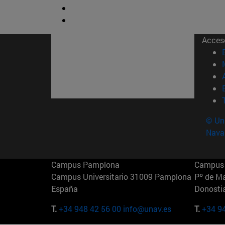
Acces
© Uni
Nava
Campus Pamplona
Campus 
Campus Universitario 31009 Pamplona
Pº de M
España
Donosti
T.
+34 948 42 56 00
info@unav.es
T.
+34 9