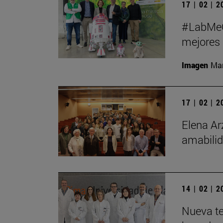
17 | 02 | 
#LabMeCr
mejores 
Imagen
Man
17 | 02 | 
Elena Ar
amabilid
14 | 02 | 
Nueva te