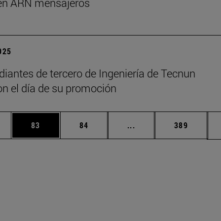
en ARN mensajeros
2025
diantes de tercero de Ingeniería de Tecnun
on el día de su promoción
edias Use TAB para desplazarse.
ina
Página
Página
Páginas intermedias Us
Página
83
84
...
389