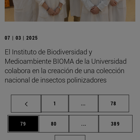
07 | 03 | 2025
El Instituto de Biodiversidad y
Medioambiente BIOMA de la Universidad
colabora en la creación de una colección
nacional de insectos polinizadores
Página
Páginas intermedias Us
Página
1
...
78
Página
Página
Páginas intermedias U
Página
79
80
...
389