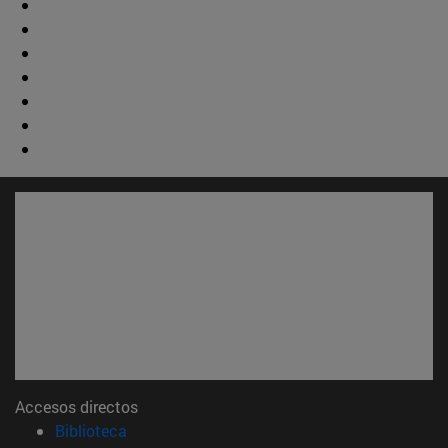
Accesos directos
(abre en nueva ventana)
Biblioteca