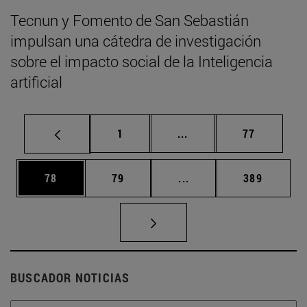
Tecnun y Fomento de San Sebastián
impulsan una cátedra de investigación
sobre el impacto social de la Inteligencia
artificial
Página
Páginas intermedias Us
Página
1
...
77
Página
Página
Páginas intermedias U
Página
78
79
...
389
BUSCADOR NOTICIAS