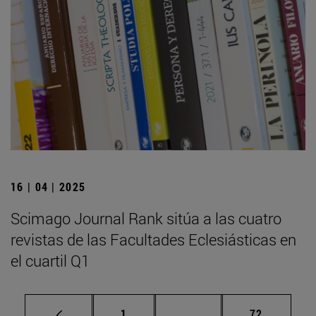
16 | 04 | 2025
Scimago Journal Rank sitúa a las cuatro
revistas de las Facultades Eclesiásticas en
el cuartil Q1
Página
Páginas intermedias Us
Página
1
...
72