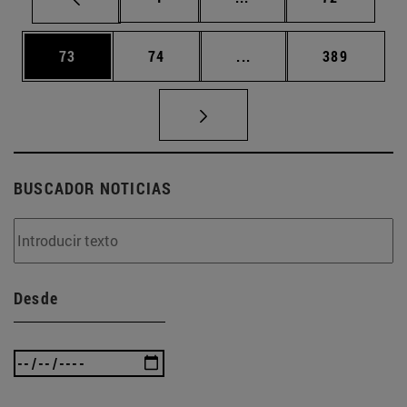
Página
Página
Páginas intermedias U
Página
73
74
...
389
BUSCADOR NOTICIAS
Desde