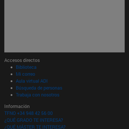
Accesos directos
(abre en nueva ventana)
Biblioteca
(abre en nueva ventana)
Mi correo
(abre en nueva ventana)
Aula virtual ADI
(abre en nueva ventana)
Búsqueda de personas
(abre en nueva ventana)
Trabaja con nosotros
Información
TFNO +34 948 42 56 00
¿QUÉ GRADO TE INTERESA?
¿QUÉ MÁSTER TE INTERESA?