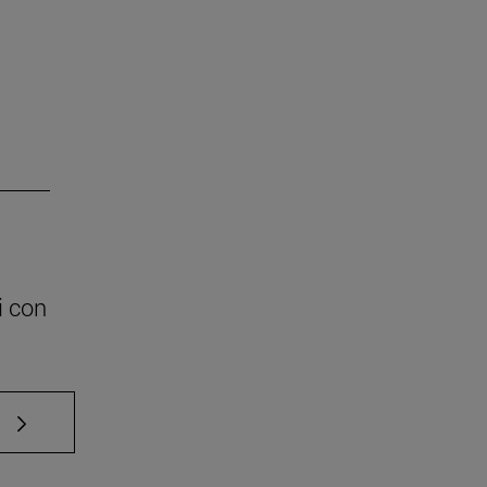
i con
e TAB para desplazarse.