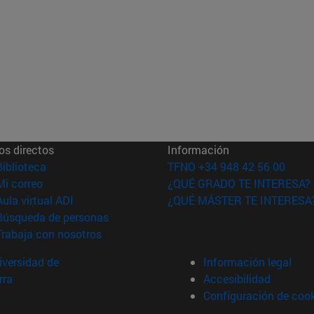
os directos
Información
(abre en nueva ventana)
Biblioteca
TFNO +34 948 42 56 00
(abre en nueva ventana)
Mi correo
¿QUÉ GRADO TE INTERESA?
(abre en nueva ventana)
Aula virtual ADI
¿QUÉ MÁSTER TE INTERESA
(abre en nueva ventana)
Búsqueda de personas
(abre en nueva ventana)
Trabaja con nosotros
versidad de
Información legal
rra
Accesibilidad
Configuración de coo