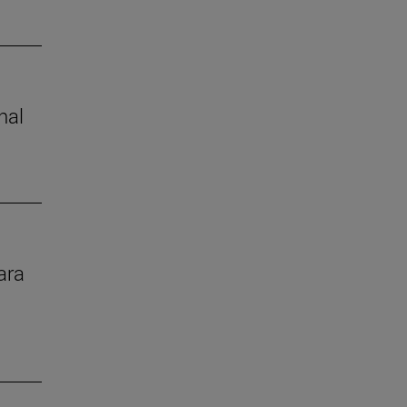
nal
ara