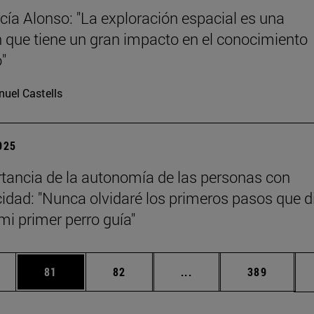
cía Alonso: "La exploración espacial es una
n que tiene un gran impacto en el conocimiento
o"
uel Castells
2025
tancia de la autonomía de las personas con
idad: "Nunca olvidaré los primeros pasos que d
mi primer perro guía"
edias Use TAB para desplazarse.
ina
Página
Página
Páginas intermedias Us
Página
81
82
...
389