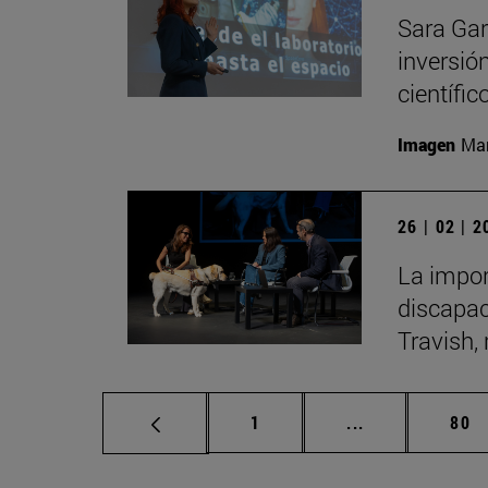
Sara Gar
inversió
científic
Imagen
Man
26 | 02 | 
La impor
discapac
Travish, 
Página
Páginas interm
Pág
1
...
80