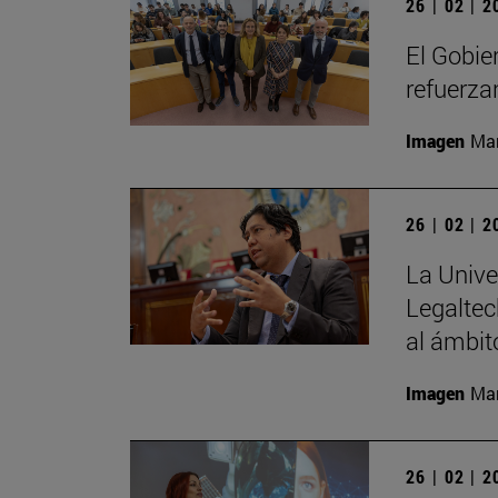
26 | 02 | 
El Gobie
refuerza
Imagen
Man
26 | 02 | 
La Unive
Legaltec
al ámbito
Imagen
Man
26 | 02 | 