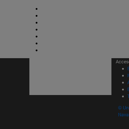
Acces
© Uni
Nava