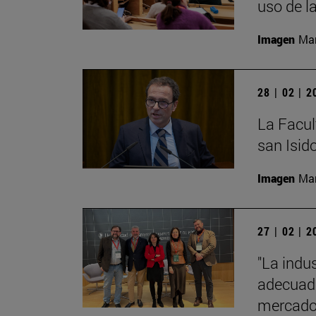
uso de l
Imagen
Man
28 | 02 | 
La Facult
san Isido
Imagen
Man
27 | 02 | 
"La indus
adecuado
mercado