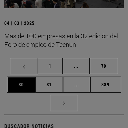
04 | 03 | 2025
Más de 100 empresas en la 32 edición del
Foro de empleo de Tecnun
Página
Páginas intermedias Us
Página
1
...
79
Página
Página
Páginas intermedias U
Página
80
81
...
389
BUSCADOR NOTICIAS