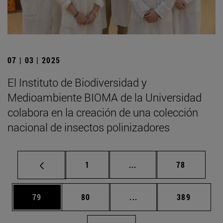
07 | 03 | 2025
El Instituto de Biodiversidad y
Medioambiente BIOMA de la Universidad
colabora en la creación de una colección
nacional de insectos polinizadores
Página
Páginas intermedias Us
Página
1
...
78
Página
Página
Páginas intermedias U
Página
79
80
...
389