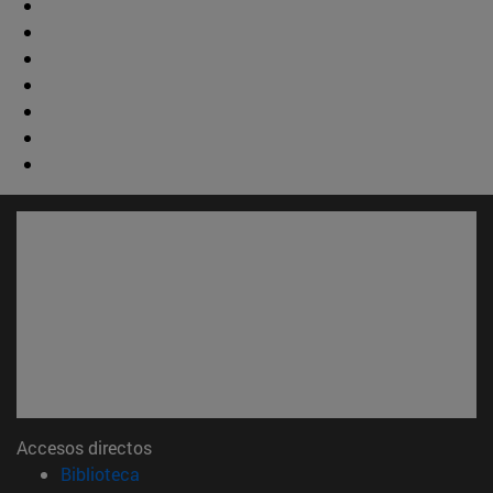
Accesos directos
(abre en nueva ventana)
Biblioteca