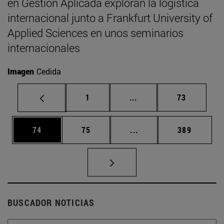
en Gestión Aplicada exploran la logística
internacional junto a Frankfurt University of
Applied Sciences en unos seminarios
internacionales
Imagen
Cedida
Página
Páginas intermedias Us
Página
1
...
73
Página
Página
Páginas intermedias U
Página
74
75
...
389
BUSCADOR NOTICIAS