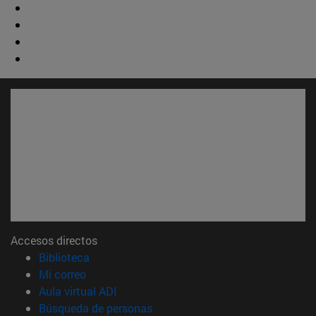
Accesos directos
(abre en nueva ventana)
Biblioteca
(abre en nueva ventana)
Mi correo
(abre en nueva ventana)
Aula virtual ADI
(abre en nueva ventana)
Búsqueda de personas