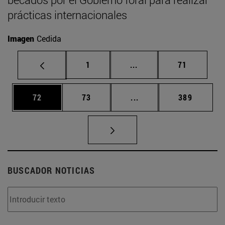
prácticas internacionales
Imagen
Cedida
Página
Páginas intermedias Us
Página
1
...
71
Página
Página
Páginas intermedias U
Página
72
73
...
389
BUSCADOR NOTICIAS