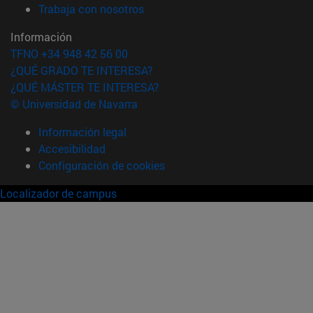
(abre en nueva ventana)
Trabaja con nosotros
Información
TFNO +34 948 42 56 00
¿QUÉ GRADO TE INTERESA?
¿QUÉ MÁSTER TE INTERESA?
© Universidad de Navarra
Información legal
Accesibilidad
Configuración de cookies
Localizador de campus