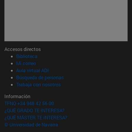
Accesos directos
(abre en nueva ventana)
Biblioteca
(abre en nueva ventana)
Mi correo
(abre en nueva ventana)
Aula virtual ADI
(abre en nueva ventana)
Búsqueda de personas
(abre en nueva ventana)
Trabaja con nosotros
Información
TFNO +34 948 42 56 00
¿QUÉ GRADO TE INTERESA?
¿QUÉ MÁSTER TE INTERESA?
© Universidad de Navarra