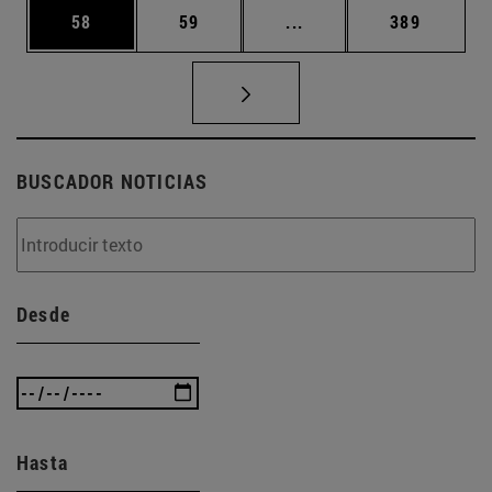
Página
Página
Páginas intermedias U
Página
58
59
...
389
BUSCADOR NOTICIAS
Desde
Hasta