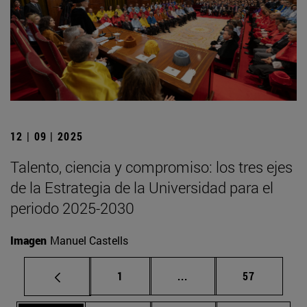
12 | 09 | 2025
Talento, ciencia y compromiso: los tres ejes
de la Estrategia de la Universidad para el
periodo 2025-2030
Imagen
Manuel Castells
Página
Páginas intermedias Us
Página
1
...
57