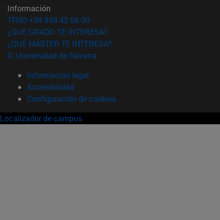
Información
TFNO +34 948 42 56 00
¿QUÉ GRADO TE INTERESA?
¿QUÉ MÁSTER TE INTERESA?
© Universidad de Navarra
Información legal
Accesibilidad
Configuración de cookies
Localizador de campus