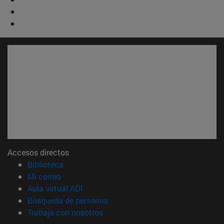
Accesos directos
(abre en nueva ventana)
Biblioteca
(abre en nueva ventana)
Mi correo
(abre en nueva ventana)
Aula virtual ADI
(abre en nueva ventana)
Búsqueda de personas
(abre en nueva ventana)
Trabaja con nosotros