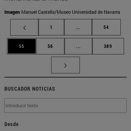
Imagen
Manuel Castells/Museo Universidad de Navarra
Página
Páginas intermedias Us
Página
1
...
54
Página
Página
Páginas intermedias U
Página
55
56
...
389
BUSCADOR NOTICIAS
Desde