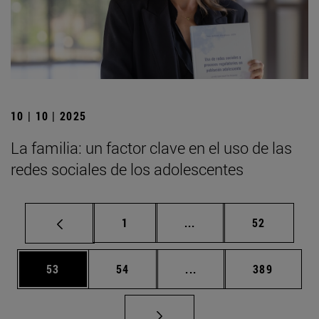
10 | 10 | 2025
La familia: un factor clave en el uso de las
redes sociales de los adolescentes
Página
Páginas intermedias Us
Página
1
...
52
Página
Página
Páginas intermedias U
Página
53
54
...
389