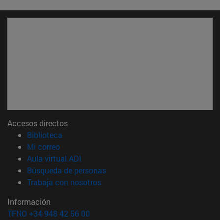
Accesos directos
(abre en nueva ventana)
Biblioteca
(abre en nueva ventana)
Mi correo
(abre en nueva ventana)
Aula virtual ADI
(abre en nueva ventana)
Búsqueda de personas
(abre en nueva ventana)
Trabaja con nosotros
Información
TFNO +34 948 42 56 00