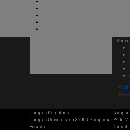
Acces
© Uni
Nava
Campus Pamplona
Campus 
Campus Universitario 31009 Pamplona
Pº de M
España
Donosti