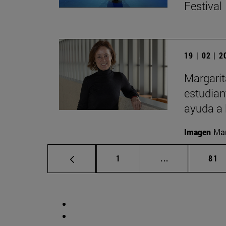
Festival
19 | 02 | 
Margarit
estudian
ayuda a 
Imagen
Man
Página
Páginas interm
Pág
1
...
81