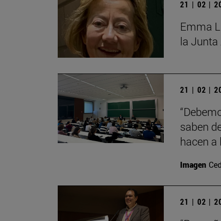
21 | 02 | 
Emma Lóp
la Junta
21 | 02 | 
“Debemos
saben de
hacen a 
Imagen
Ced
21 | 02 | 