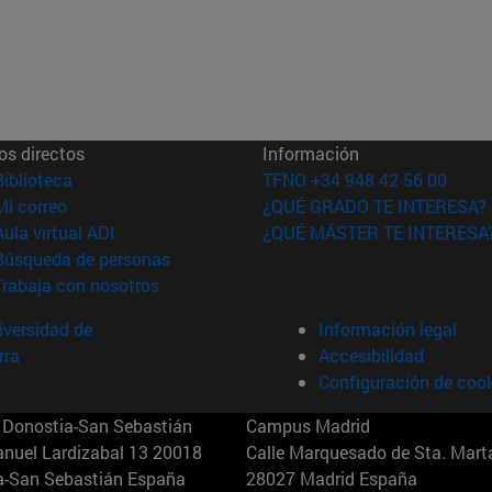
os directos
Información
(abre en nueva ventana)
Biblioteca
TFNO +34 948 42 56 00
(abre en nueva ventana)
Mi correo
¿QUÉ GRADO TE INTERESA?
(abre en nueva ventana)
Aula virtual ADI
¿QUÉ MÁSTER TE INTERESA
(abre en nueva ventana)
Búsqueda de personas
(abre en nueva ventana)
Trabaja con nosotros
versidad de
Información legal
rra
Accesibilidad
Configuración de coo
Donostia-San Sebastián
Campus Madrid
anuel Lardizabal 13 20018
Calle Marquesado de Sta. Marta
a-San Sebastián España
28027 Madrid España