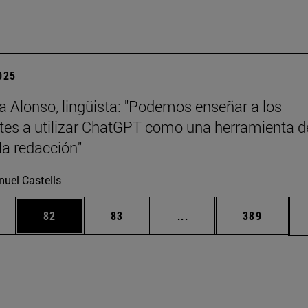
2025
a Alonso, lingüista: "Podemos enseñar a los
tes a utilizar ChatGPT como una herramienta d
la redacción"
uel Castells
edias Use TAB para desplazarse.
ina
Página
Página
Páginas intermedias Us
Página
82
83
...
389