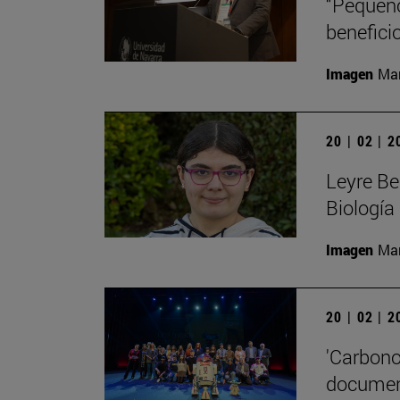
“Pequeño
beneficio
Imagen
Man
20 | 02 | 
Leyre Be
Biología
Imagen
Man
20 | 02 | 
'Carbono
document