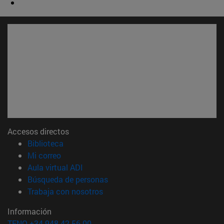
Accesos directos
(abre en nueva ventana)
Biblioteca
(abre en nueva ventana)
Mi correo
(abre en nueva ventana)
Aula virtual ADI
(abre en nueva ventana)
Búsqueda de personas
(abre en nueva ventana)
Trabaja con nosotros
Información
TFNO +34 948 42 56 00