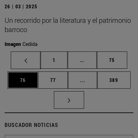
26 | 03 | 2025
Un recorrido por la literatura y el patrimonio
barroco
Imagen
Cedida
Página
Páginas intermedias Us
Página
1
...
75
Página
Página
Páginas intermedias U
Página
76
77
...
389
BUSCADOR NOTICIAS