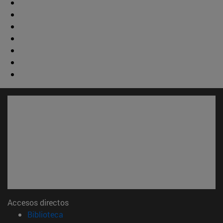
Accesos directos
(abre en nueva ventana)
Biblioteca