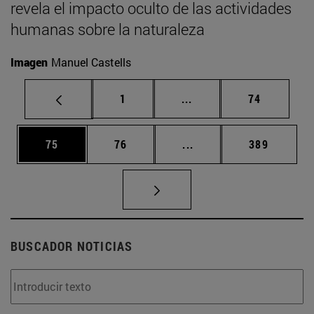
revela el impacto oculto de las actividades
humanas sobre la naturaleza
Imagen
Manuel Castells
Página
Páginas intermedias Us
Página
1
...
74
Página
Página
Páginas intermedias U
Página
75
76
...
389
BUSCADOR NOTICIAS