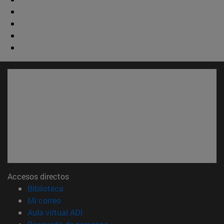
Accesos directos
(abre en nueva ventana)
Biblioteca
(abre en nueva ventana)
Mi correo
(abre en nueva ventana)
Aula virtual ADI
(abre en nueva ventana)