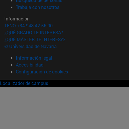
Búsqueda de personas
(abre en nueva ventana)
Trabaja con nosotros
Información
TFNO +34 948 42 56 00
¿QUÉ GRADO TE INTERESA?
¿QUÉ MÁSTER TE INTERESA?
© Universidad de Navarra
Información legal
Accesibilidad
Configuración de cookies
Localizador de campus