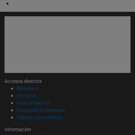
Accesos directos
(abre en nueva ventana)
Biblioteca
(abre en nueva ventana)
Mi correo
(abre en nueva ventana)
Aula virtual ADI
(abre en nueva ventana)
Búsqueda de personas
(abre en nueva ventana)
Trabaja con nosotros
Información