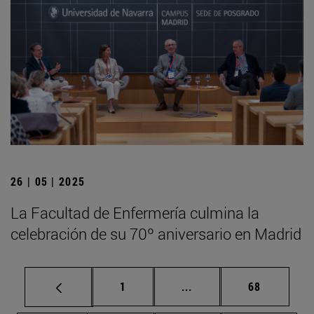
26 | 05 | 2025
La Facultad de Enfermería culmina la
celebración de su 70º aniversario en Madrid
Página
Páginas intermedias Us
Página
1
...
68