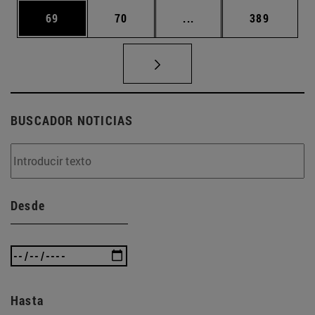
Página
Página
Páginas intermedias U
Página
69
70
...
389
BUSCADOR NOTICIAS
Desde
Hasta