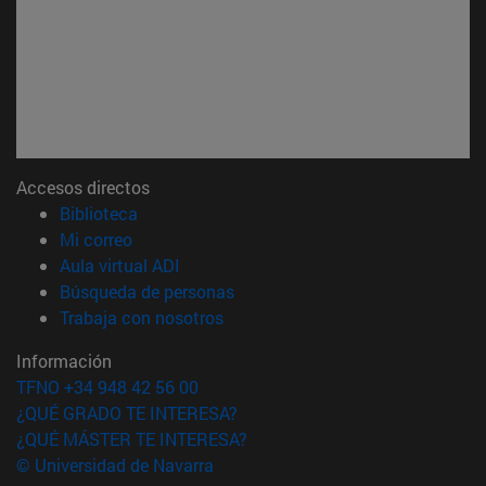
Accesos directos
(abre en nueva ventana)
Biblioteca
(abre en nueva ventana)
Mi correo
(abre en nueva ventana)
Aula virtual ADI
(abre en nueva ventana)
Búsqueda de personas
(abre en nueva ventana)
Trabaja con nosotros
Información
TFNO +34 948 42 56 00
¿QUÉ GRADO TE INTERESA?
¿QUÉ MÁSTER TE INTERESA?
© Universidad de Navarra