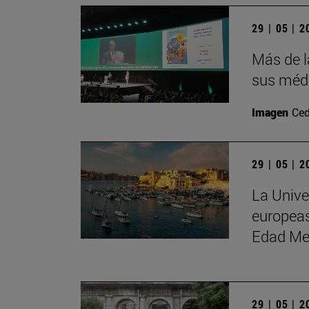
29 | 05 | 
Más de l
sus médi
Imagen
Ced
29 | 05 | 
La Unive
europeas
Edad Me
29 | 05 | 