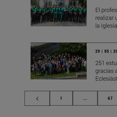
El profe
realizar 
la Iglesi
29 | 05 | 
251 estu
gracias 
Eclesiás
Página
Páginas interm
Pág
1
...
67