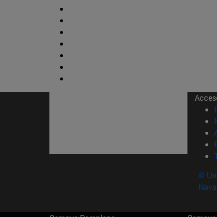
Acces
© Uni
Nava