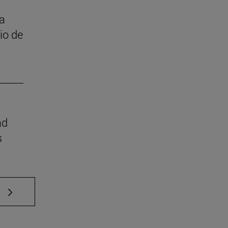
 a
cio de
ad
s
e TAB para desplazarse.