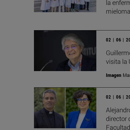
la enfer
mieloma
02 | 06 | 
Guillerm
visita la
Imagen
Man
02 | 06 | 
Alejand
director
Facultad