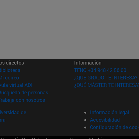
os directos
Información
(abre en nueva ventana)
Biblioteca
TFNO +34 948 42 56 00
(abre en nueva ventana)
Mi correo
¿QUÉ GRADO TE INTERESA?
(abre en nueva ventana)
Aula virtual ADI
¿QUÉ MÁSTER TE INTERESA
(abre en nueva ventana)
Búsqueda de personas
(abre en nueva ventana)
Trabaja con nosotros
versidad de
Información legal
rra
Accesibilidad
Configuración de coo