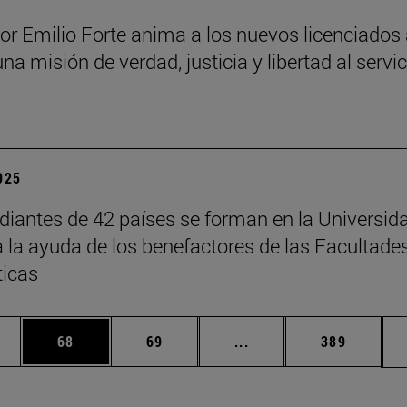
sor Emilio Forte anima a los nuevos licenciados
una misión de verdad, justicia y libertad al servi
a
2025
diantes de 42 países se forman en la Universid
a la ayuda de los benefactores de las Facultade
ticas
edias Use TAB para desplazarse.
ina
Página
Página
Páginas intermedias Us
Página
68
69
...
389