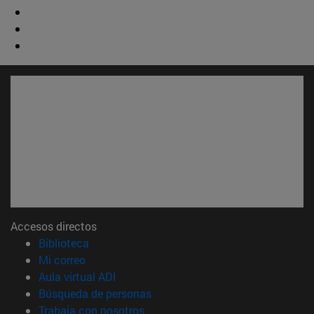
Accesos directos
(abre en nueva ventana)
Biblioteca
(abre en nueva ventana)
Mi correo
(abre en nueva ventana)
Aula virtual ADI
(abre en nueva ventana)
Búsqueda de personas
(abre en nueva ventana)
Trabaja con nosotros