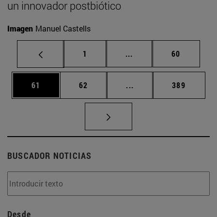
un innovador postbiótico
Imagen
Manuel Castells
Página
Páginas intermedias Us
Página
1
...
60
Página
Página
Páginas intermedias U
Página
61
62
...
389
BUSCADOR NOTICIAS
Desde