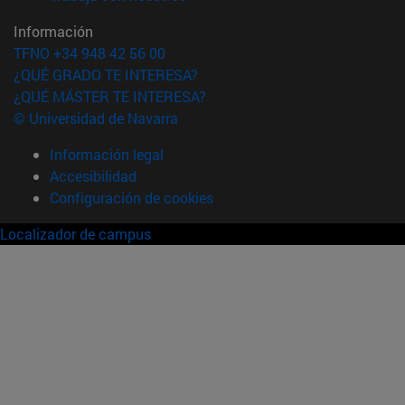
Información
TFNO +34 948 42 56 00
¿QUÉ GRADO TE INTERESA?
¿QUÉ MÁSTER TE INTERESA?
© Universidad de Navarra
Información legal
Accesibilidad
Configuración de cookies
Localizador de campus