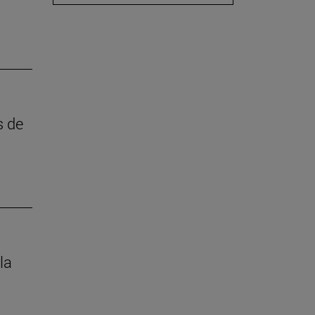
s de
la