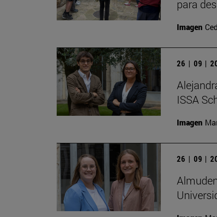
para des
Imagen
Ced
26 | 09 | 
Alejandr
ISSA Sc
Imagen
Man
26 | 09 | 
Almudena
Universi