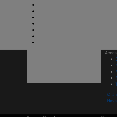
Acces
© Uni
Nava