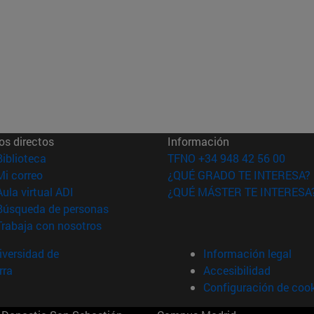
os directos
Información
(abre en nueva ventana)
Biblioteca
TFNO +34 948 42 56 00
(abre en nueva ventana)
Mi correo
¿QUÉ GRADO TE INTERESA?
(abre en nueva ventana)
Aula virtual ADI
¿QUÉ MÁSTER TE INTERESA
(abre en nueva ventana)
Búsqueda de personas
(abre en nueva ventana)
Trabaja con nosotros
versidad de
Información legal
rra
Accesibilidad
Configuración de coo