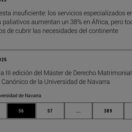
sta insuficiente: los servicios especializados e
 paliativos aumentan un 38% en África, pero to
jos de cubrir las necesidades del continente
2025
la III edición del Máster de Derecho Matrimonial
 Canónico de la Universidad de Navarra
versidad de Navarra
edias Use TAB para desplazarse.
ina
Página
Página
Páginas intermedias Us
Página
56
57
...
389