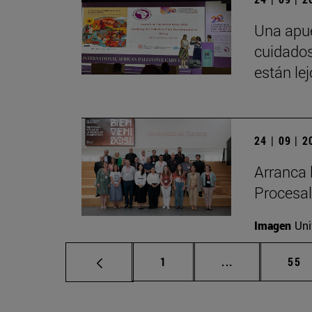
Una apue
cuidados
están le
24 | 09 | 
Arranca 
Procesal
Imagen
Uni
Página
Páginas interm
Pág
1
...
55