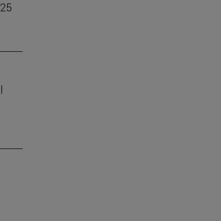
–25
l