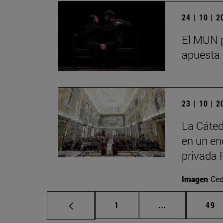
24 | 10 | 
El MUN p
apuesta 
23 | 10 | 
La Cáted
en un en
privada 
Imagen
Ced
Página
Páginas interm
Pág
1
...
49