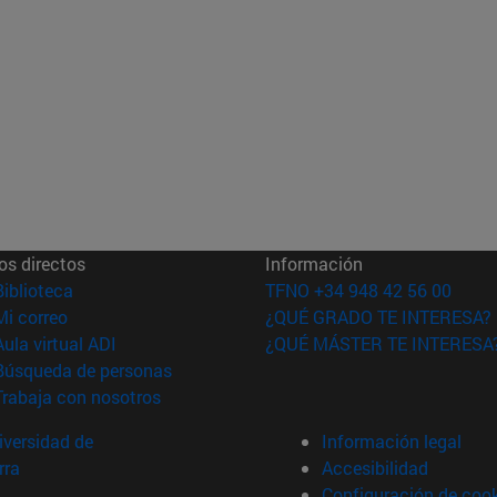
os directos
Información
(abre en nueva ventana)
Biblioteca
TFNO +34 948 42 56 00
(abre en nueva ventana)
Mi correo
¿QUÉ GRADO TE INTERESA?
(abre en nueva ventana)
Aula virtual ADI
¿QUÉ MÁSTER TE INTERESA
(abre en nueva ventana)
Búsqueda de personas
(abre en nueva ventana)
Trabaja con nosotros
versidad de
Información legal
rra
Accesibilidad
Configuración de coo