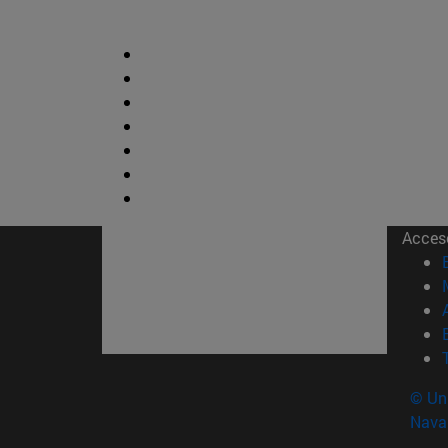
Acces
© Uni
Nava