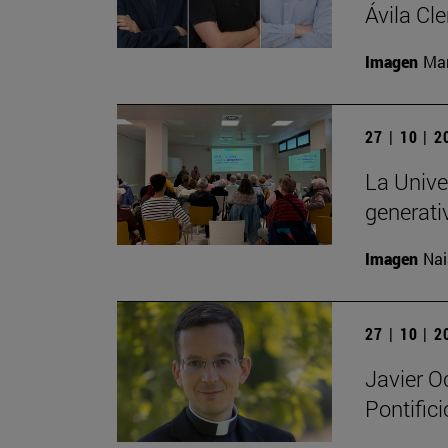
Ávila Cl
Imagen
Man
27 | 10 | 
La Univer
generati
Imagen
Nai
27 | 10 | 
Javier O
Pontific