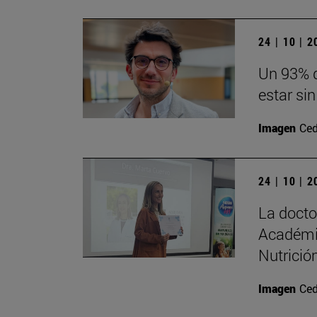
24 | 10 | 
Un 93% d
estar sin
Imagen
Ced
24 | 10 | 
La doct
Académi
Nutrición
Imagen
Ced