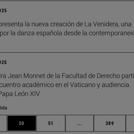
2025
resenta la nueva creación de La Venidera, una
por la danza española desde la contemporanei
2025
ra Jean Monnet de la Facultad de Derecho part
cuentro académico en el Vaticano y audiencia
Papa León XIV
ida
edias Use TAB para desplazarse.
ina
Página
Página
Páginas intermedias Us
Página
50
51
...
389