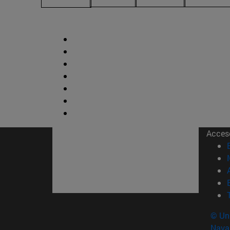
Acces
© Uni
Nava