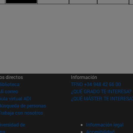
os directos
Información
(abre en nueva ventana)
Biblioteca
TFNO +34 948 42 56 00
(abre en nueva ventana)
Mi correo
¿QUÉ GRADO TE INTERESA?
(abre en nueva ventana)
Aula virtual ADI
¿QUÉ MÁSTER TE INTERESA
(abre en nueva ventana)
Búsqueda de personas
(abre en nueva ventana)
Trabaja con nosotros
versidad de
Información legal
rra
Accesibilidad