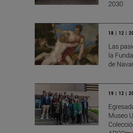
2030
18 | 12 | 
Las pasi
la Funda
de Nava
19 | 12 | 
Egresada
Museo Un
Colecci