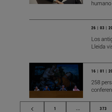
humano 
26 | 03 | 
Los anti
Lleida v
16 | 01 | 
258 pers
conferen
Página
Páginas intermed
Págin
1
...
373