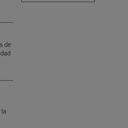
as de
idad
 la