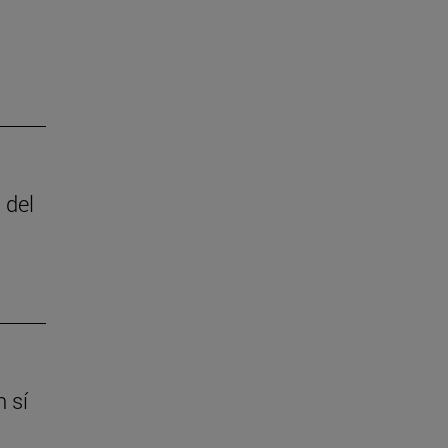
 del
 sí