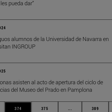
les pueda dar”
2024
guos alumnos de la Universidad de Navarra en
isitan INGROUP
2025
onas asisten al acto de apertura del ciclo de
cias del Museo del Prado en Pamplona
ias Use TAB para desplazarse.
a
Página
Página
Páginas intermedias 
Página
374
375
...
389