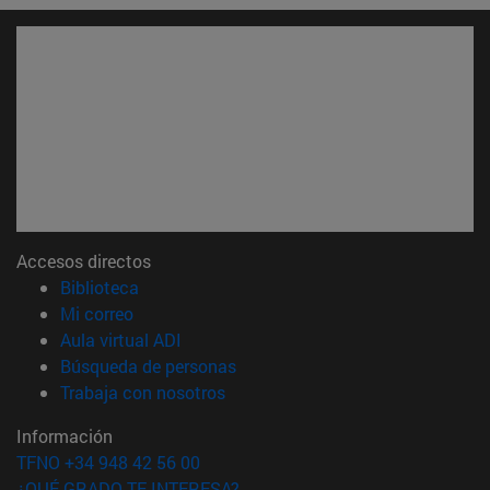
Accesos directos
(abre en nueva ventana)
Biblioteca
(abre en nueva ventana)
Mi correo
(abre en nueva ventana)
Aula virtual ADI
(abre en nueva ventana)
Búsqueda de personas
(abre en nueva ventana)
Trabaja con nosotros
Información
TFNO +34 948 42 56 00
¿QUÉ GRADO TE INTERESA?