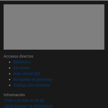
Accesos directos
(abre en nueva ventana)
Biblioteca
(abre en nueva ventana)
Mi correo
(abre en nueva ventana)
Aula virtual ADI
(abre en nueva ventana)
Búsqueda de personas
(abre en nueva ventana)
Trabaja con nosotros
Información
TFNO +34 948 42 56 00
¿QUÉ GRADO TE INTERESA?