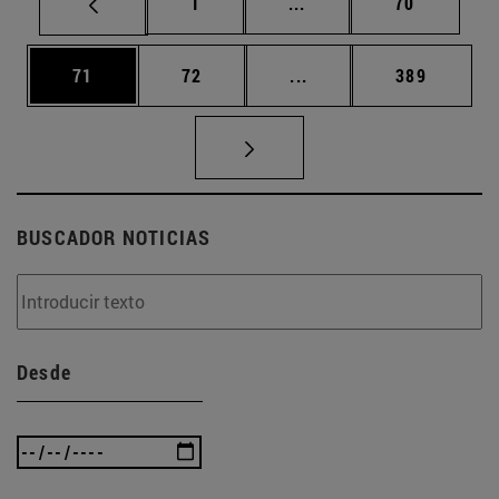
Página
Páginas intermedias Us
Página
1
...
70
Página
Página
Páginas intermedias U
Página
71
72
...
389
BUSCADOR NOTICIAS
Desde