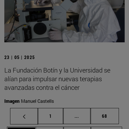
23 | 05 | 2025
La Fundación Botín y la Universidad se
alían para impulsar nuevas terapias
avanzadas contra el cáncer
Imagen
Manuel Castells
Página
Páginas intermedias Us
Página
1
...
68