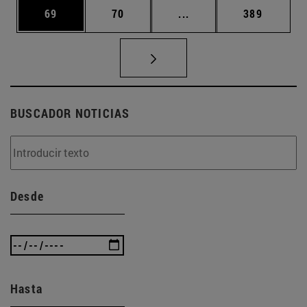
Página
Página
Páginas intermedias U
Página
69
70
...
389
BUSCADOR NOTICIAS
Desde
Hasta