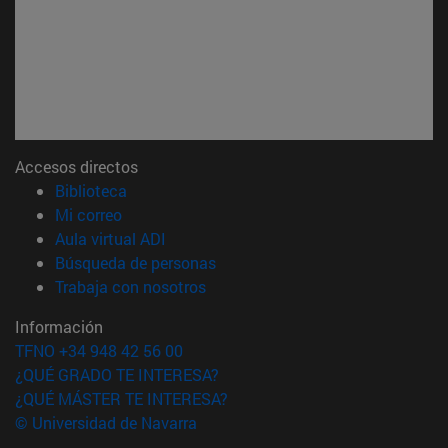
Accesos directos
(abre en nueva ventana)
Biblioteca
(abre en nueva ventana)
Mi correo
(abre en nueva ventana)
Aula virtual ADI
(abre en nueva ventana)
Búsqueda de personas
(abre en nueva ventana)
Trabaja con nosotros
Información
TFNO +34 948 42 56 00
¿QUÉ GRADO TE INTERESA?
¿QUÉ MÁSTER TE INTERESA?
© Universidad de Navarra