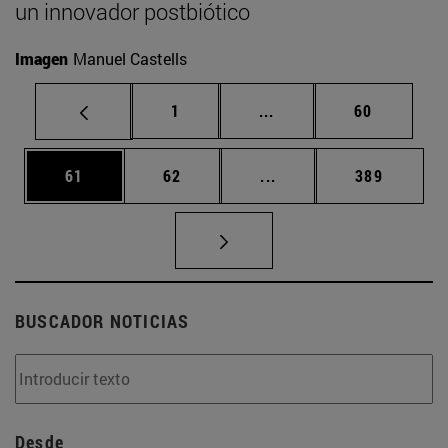
un innovador postbiótico
Imagen
Manuel Castells
Página
Páginas intermedias Us
Página
1
...
60
Página
Página
Páginas intermedias U
Página
61
62
...
389
BUSCADOR NOTICIAS
Desde