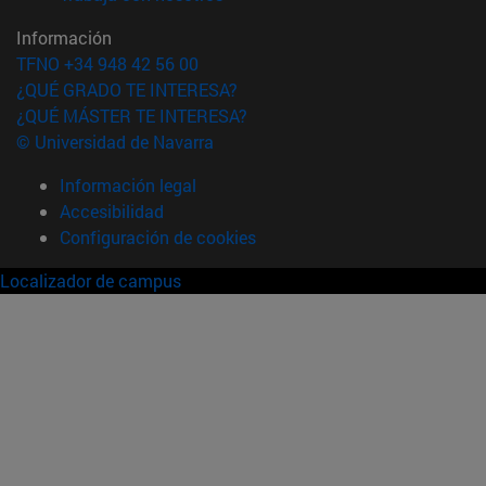
Información
TFNO +34 948 42 56 00
¿QUÉ GRADO TE INTERESA?
¿QUÉ MÁSTER TE INTERESA?
© Universidad de Navarra
Información legal
Accesibilidad
Configuración de cookies
Localizador de campus