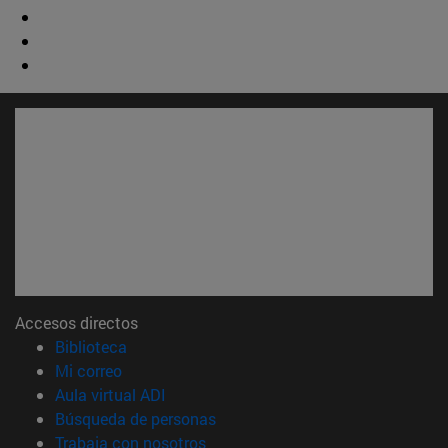
Accesos directos
(abre en nueva ventana)
Biblioteca
(abre en nueva ventana)
Mi correo
(abre en nueva ventana)
Aula virtual ADI
(abre en nueva ventana)
Búsqueda de personas
(abre en nueva ventana)
Trabaja con nosotros