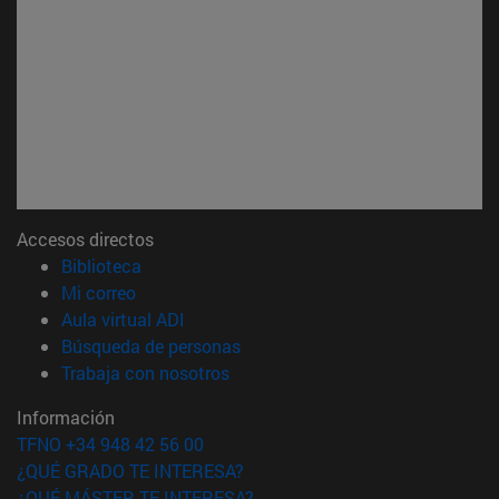
Accesos directos
(abre en nueva ventana)
Biblioteca
(abre en nueva ventana)
Mi correo
(abre en nueva ventana)
Aula virtual ADI
(abre en nueva ventana)
Búsqueda de personas
(abre en nueva ventana)
Trabaja con nosotros
Información
TFNO +34 948 42 56 00
¿QUÉ GRADO TE INTERESA?
¿QUÉ MÁSTER TE INTERESA?